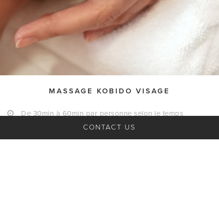
MASSAGE KOBIDO VISAGE
De 30min à 60min par personne selon le temps
disponible
CONTACT US
1-10 participant(s)
A partir de 80€ HT par personne
Your session
FAQ