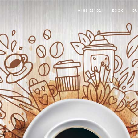
01 88 321 321
BOOK
BU