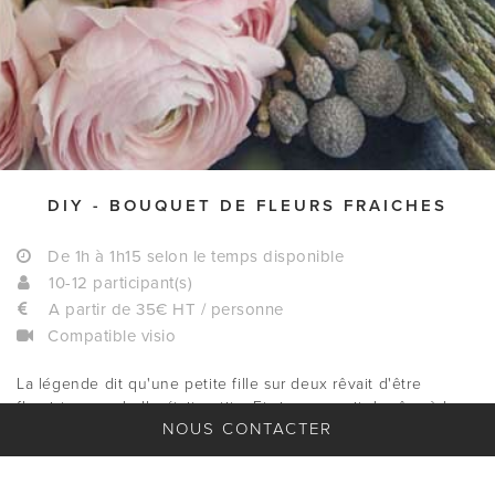
DIY - BOUQUET DE FLEURS FRAICHES
De 1h à 1h15 selon le temps disponible
10-12 participant(s)
A partir de 35€ HT / personne
Compatible visio
La légende dit qu'une petite fille sur deux rêvait d'être
fleuriste quand elle était petite. Et si on passait du rêve à la
NOUS CONTACTER
réalité ? Lors de cet atelier, une fleuriste pro vous guidera
dans la composition de votre bouquet de rêves. L'occasion de
se découvrir une nouvelle passion et de repartir avec votre