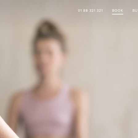
01 88 321 321
BOOK
BU