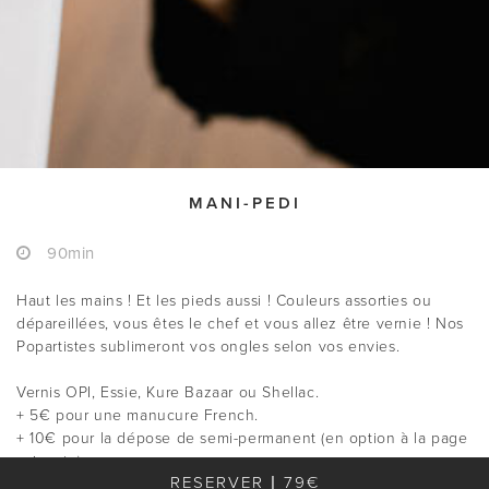
MANI-PEDI
90min
Haut les mains ! Et les pieds aussi ! Couleurs assorties ou
dépareillées, vous êtes le chef et vous allez être vernie ! Nos
Popartistes sublimeront vos ongles selon vos envies.
Vernis OPI, Essie, Kure Bazaar ou Shellac.
+ 5€ pour une manucure French.
+ 10€ pour la dépose de semi-permanent (en option à la page
suivante).
RESERVER | 79€
Nous ne proposons pas de réparation de vernis classique.