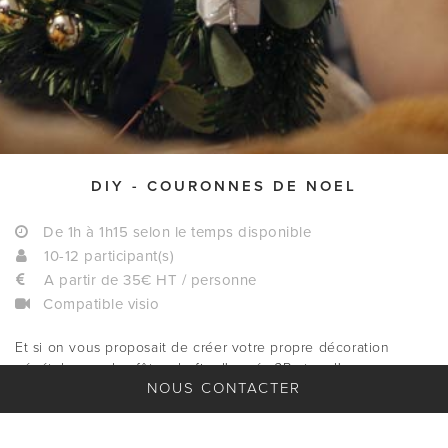
DIY - COURONNES DE NOEL
De 1h à 1h15 selon le temps disponible
10-12 participant(s)
A partir de 35€ HT / personne
Compatible visio
Et si on vous proposait de créer votre propre décoration
végétale pour les fêtes de fin d'année ?Partez d'une
NOUS CONTACTER
couronne de paille classiques, et, sur les conseils d'une
fleuriste de talent, composez votre propre couronne, assortie
à votre table de fête. Une création festive, qui ne manquera