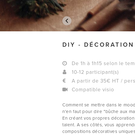
DIY - DÉCORATION
De 1h à 1h15 selon le te
10-12 participant(s)
A partir de 35€ HT / per
Compatible visio
Comment se mettre dans le mood 
n'en faut pour dire "bûche aux ma
En créant vos propres décoration d
talent. A ses côtés, vous apprend
compositions décoratives uniques