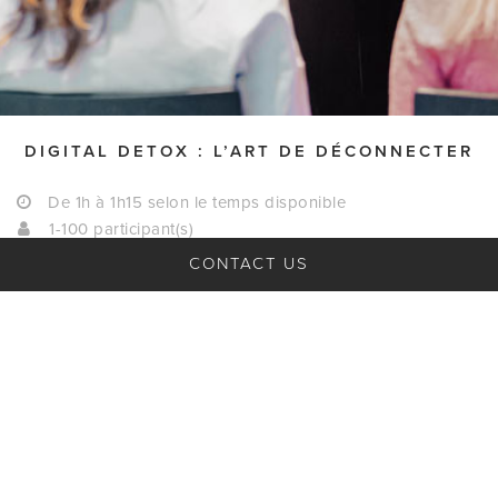
DIGITAL DETOX : L’ART DE DÉCONNECTER
De 1h à 1h15 selon le temps disponible
1-100 participant(s)
A partir de 500€ HT
CONTACT US
Remote teams ready
Your session
FAQ