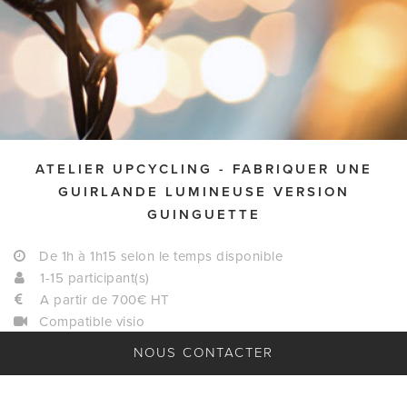
ATELIER UPCYCLING - FABRIQUER UNE
GUIRLANDE LUMINEUSE VERSION
GUINGUETTE
De 1h à 1h15 selon le temps disponible
1-15 participant(s)
A partir de 700€ HT
Compatible visio
NOUS CONTACTER
Que ce soit pour décorer un balcon, un salon ou une table, la
guirlande guinguette, c'est toujours le petit plus qui fait toute
la différence. Et si on vous disait que vous pouvez en bricoler