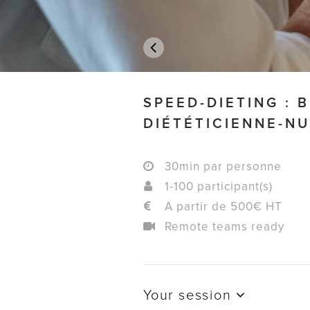
SPEED-DIETING : 
DIÉTÉTICIENNE-NU
30min par personne
1-100 participant(s)
A partir de 500€ HT
Remote teams ready
Your session