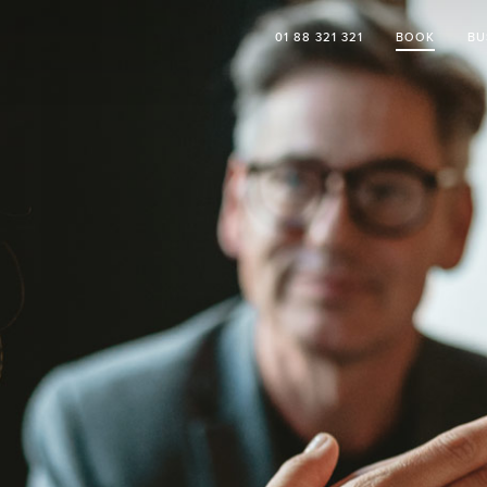
01 88 321 321
BOOK
BU